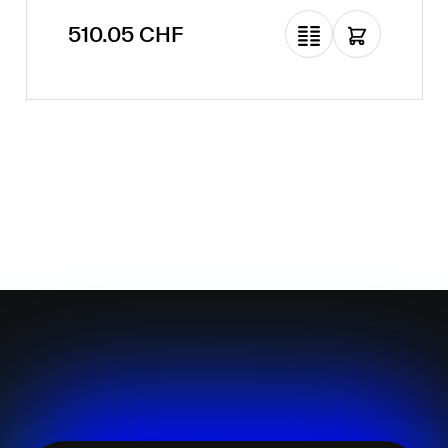
asymétrique)
Prix régulier :
510.05 CHF