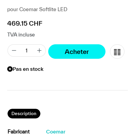
pour Coemar Softlite LED
Prix régulier :
469.15 CHF
TVA incluse
Acheter
Pas en stock
Description
Fabricant
Coemar