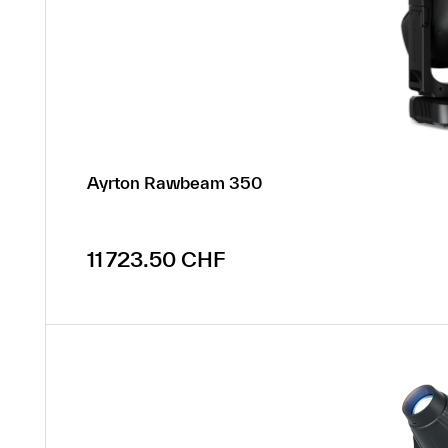
Ayrton Rawbeam 350
Prix régulier :
11 723.50 CHF