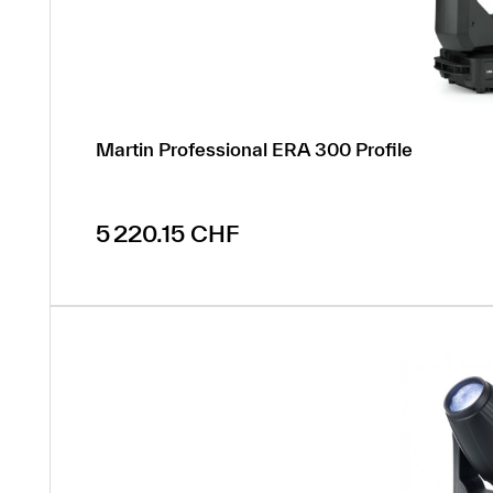
Martin Professional ERA 300 Profile
Prix régulier :
5 220.15 CHF