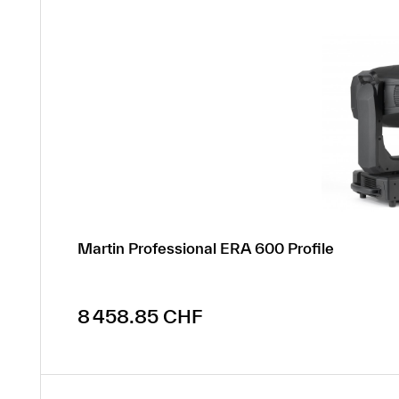
Martin Professional ERA 600 Profile
Prix régulier :
8 458.85 CHF