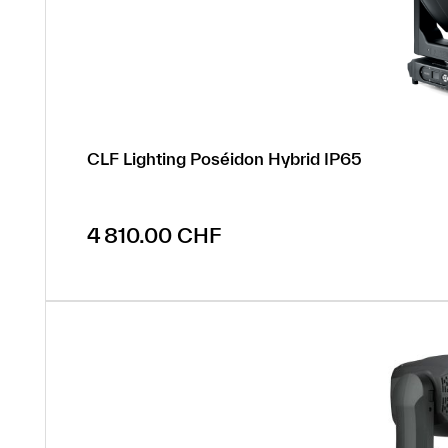
CLF Lighting Poséidon Hybrid IP65
Prix régulier :
4 810.00 CHF