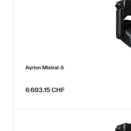
Ayrton Mistral-S
Prix régulier :
6 693.15 CHF