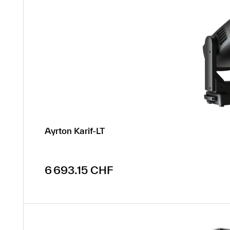
Ayrton Karif-LT
Prix régulier :
6 693.15 CHF