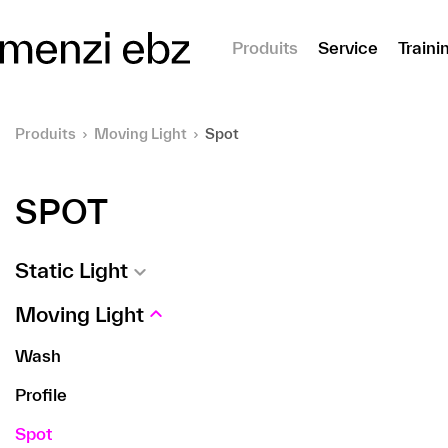
er au contenu principal
Produits
Service
Traini
Produits
Moving Light
Spot
SPOT
Static Light
Moving Light
Wash
Profile
Spot