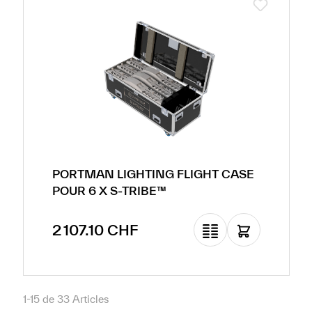
PORTMAN LIGHTING FLIGHT CASE
POUR 6 X S-TRIBE™
Prix régulier :
2 107.10 CHF
1-15 de 33 Articles