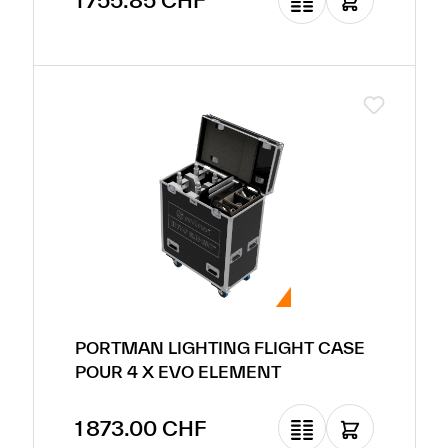
1 755.85 CHF
PORTMAN LIGHTING FLIGHT CASE
POUR 4 X EVO ELEMENT
Prix régulier :
1 873.00 CHF