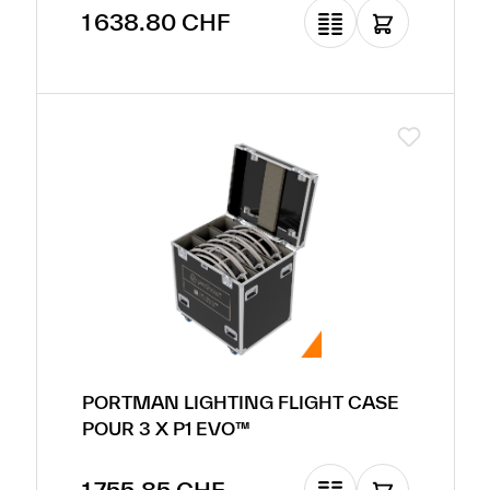
Prix régulier :
1 638.80 CHF
PORTMAN LIGHTING FLIGHT CASE
POUR 3 X P1 EVO™
Prix régulier :