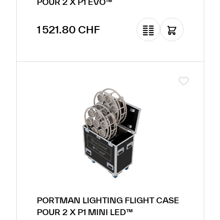
POUR 2 X P1 EVO™
Prix régulier :
1 521.80 CHF
PORTMAN LIGHTING FLIGHT CASE
POUR 2 X P1 MINI LED™