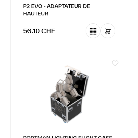
P2 EVO - ADAPTATEUR DE
HAUTEUR
Prix régulier :
56.10 CHF
PORTMAN LIGHTING FLIGHT CASE