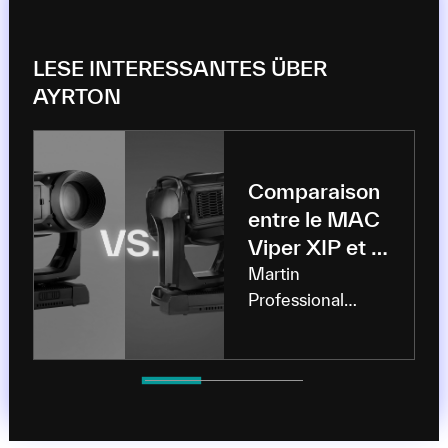
LESE INTERESSANTES ÜBER
AYRTON
Comparaison
entre le MAC
Viper XIP et le
MAC Encore
Martin
Professional
Two
élargit votre
champ
d'application avec
deux projecteurs
à tête motorisée