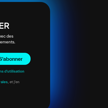
ER
vec des
énements.
S'abonner
ns d'utilisation
rales
, et j'en