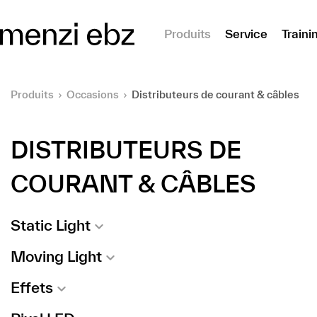
er au contenu principal
Produits
Service
Traini
Produits
Occasions
Distributeurs de courant & câbles
DISTRIBUTEURS DE
COURANT & CÂBLES
Static Light
Moving Light
Effets