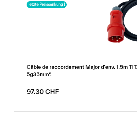
letzte Preissenkung !
Câble de raccordement Major d'env. 1,5m T
5g35mm².
Prix de vente :
97.30 CHF
Prix régulier :
234.25 CHF
(-58.46% de réduction)