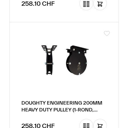
Prix régulier :
258.10 CHF
DOUGHTY ENGINEERING 200MM
HEAVY DUTY PULLEY (1-ROND,
POUR CORDE)
Prix régulier :
258.10 CHF