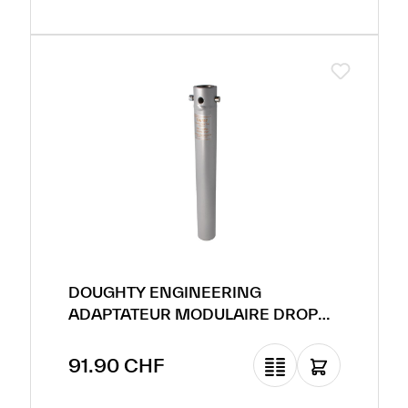
DOUGHTY ENGINEERING
ADAPTATEUR MODULAIRE DROP
ARM TANKTRAP, ARGENTÉ
Prix régulier :
91.90 CHF