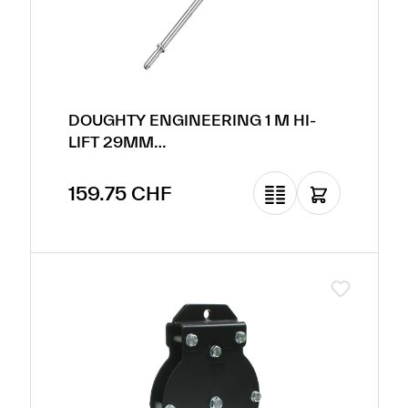
DOUGHTY ENGINEERING 1 M HI-
LIFT 29MM
TOURILLON/RÉCEPTEUR
Prix régulier :
159.75 CHF