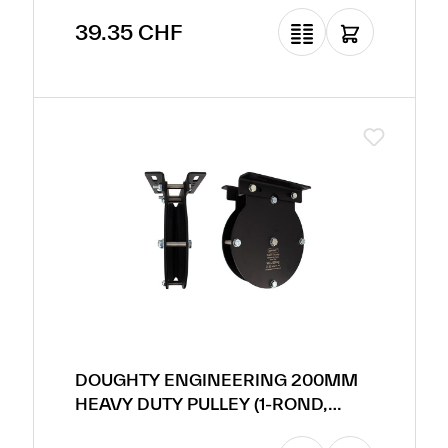
Prix régulier :
39.35 CHF
DOUGHTY ENGINEERING 200MM
HEAVY DUTY PULLEY (1-ROND,
POUR CÂBLE EN ACIER)