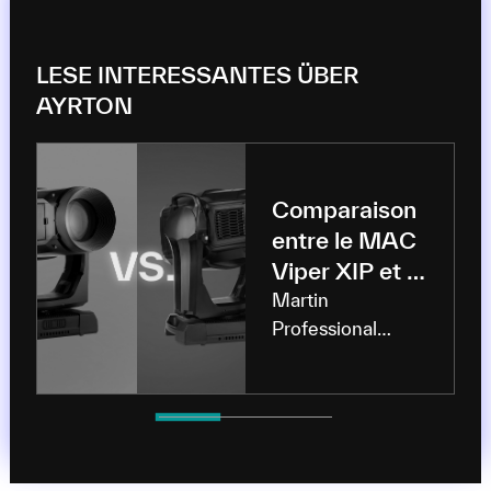
LESE INTERESSANTES ÜBER
AYRTON
Comparaison
entre le MAC
Viper XIP et le
MAC Encore
Martin
Professional
Two
élargit votre
champ
d'application avec
deux projecteurs
à tête motorisée