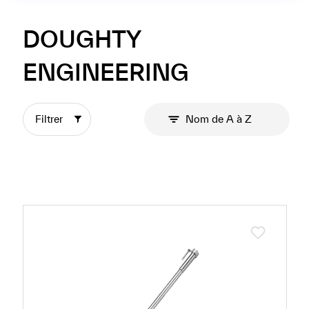
très similaires en
apparence, mais
DOUGHTY
très distincts sur
le fond.
ENGINEERING
Filtrer
Nom de A à Z