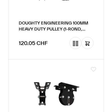
DOUGHTY ENGINEERING 100MM
HEAVY DUTY PULLEY (1-ROND,
POUR CÂBLE EN ACIER)
Prix régulier :
120.05 CHF