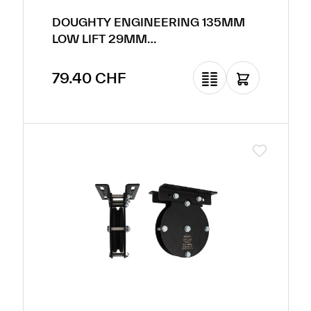
DOUGHTY ENGINEERING 135MM
LOW LIFT 29MM
TOURILLON/RÉCEPTEUR
Prix régulier :
79.40 CHF