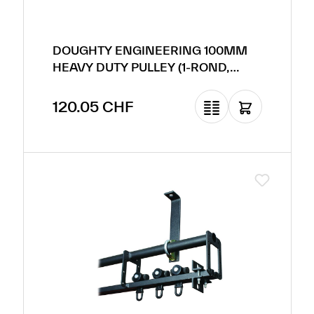
DOUGHTY ENGINEERING 100MM
HEAVY DUTY PULLEY (1-ROND,
POUR CORDE)
Prix régulier :
120.05 CHF