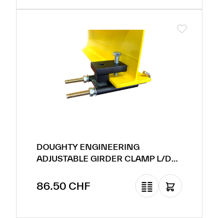
DOUGHTY ENGINEERING
ADJUSTABLE GIRDER CLAMP L/D
(100MM - 150MM)
Prix régulier :
86.50 CHF