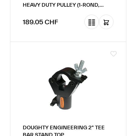
HEAVY DUTY PULLEY (1-ROND,
POUR CORDE)
Prix régulier :
189.05 CHF
DOUGHTY ENGINEERING 2" TEE
BAR STAND TOP