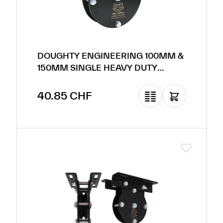
DOUGHTY ENGINEERING 100MM &
150MM SINGLE HEAVY DUTY
PULLEY AWNING
Prix régulier :
40.85 CHF