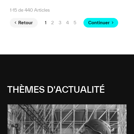
1-15 de 440 Articles
Retour
1
2
3
4
5
Continuer
THÈMES D'ACTUALITÉ