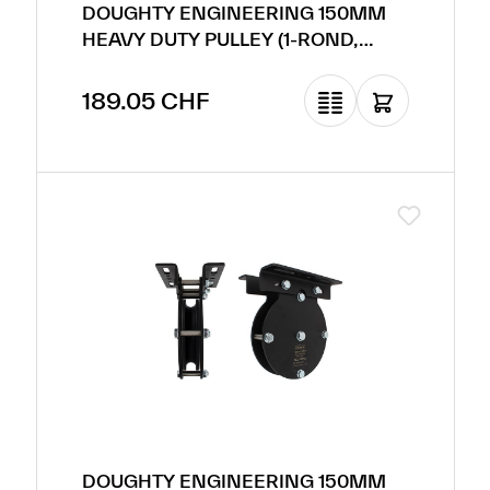
DOUGHTY ENGINEERING 150MM
HEAVY DUTY PULLEY (1-ROND,
POUR CÂBLE EN ACIER)
Prix régulier :
189.05 CHF
DOUGHTY ENGINEERING 150MM