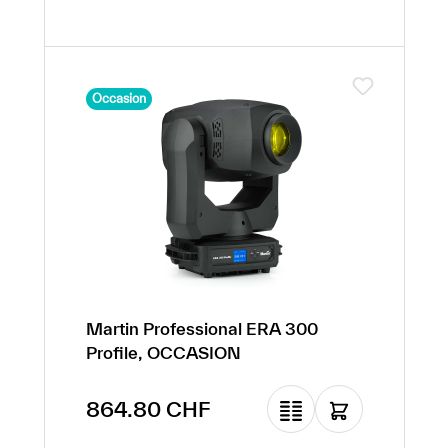
Occasion
Martin Professional ERA 300
Profile, OCCASION
Prix de vente :
864.80 CHF
Prix régulier :
5 220.15 CHF
(-83.43% de