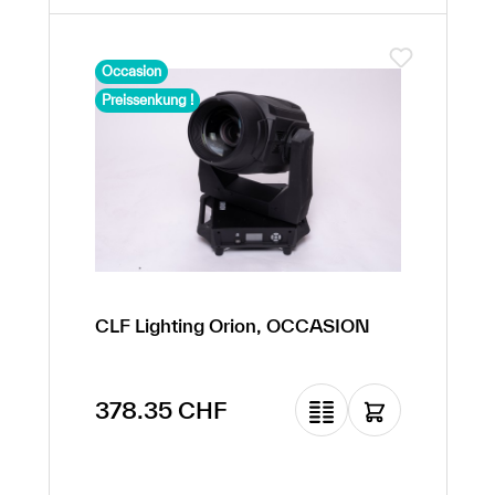
Occasion
Preissenkung !
CLF Lighting Orion, OCCASION
Prix de vente :
378.35 CHF
Prix régulier :
4 008.80 CHF
(-90.56% de
réduction)