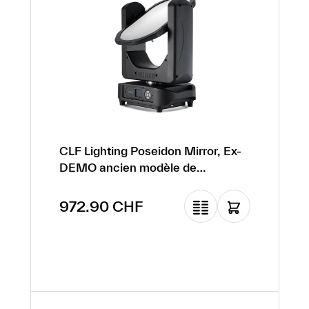
CLF Lighting Poseidon Mirror, Ex-
DEMO ancien modèle de
démonstration
Prix de vente :
972.90 CHF
Prix régulier :
2 244.70 CHF
(-56.66% de
réduction)