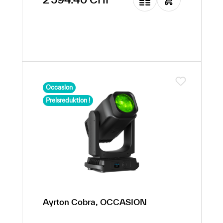
12 873.35 CHF
(-79.85% de
réduction)
Occasion
Preisreduktion !
Ayrton Cobra, OCCASION