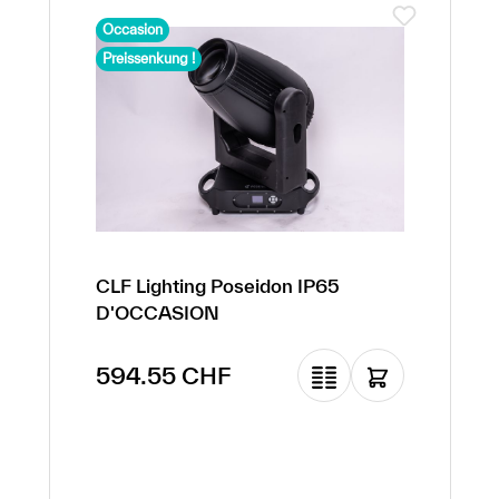
Occasion
Preissenkung !
CLF Lighting Poseidon IP65
D'OCCASION
Prix de vente :
594.55 CHF
Prix régulier :
5 345.00 CHF
(-88.88% de
réduction)