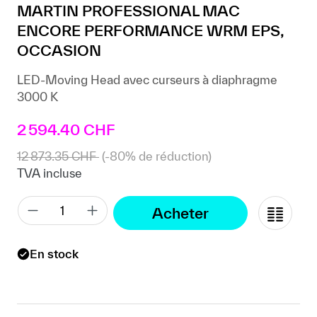
MARTIN PROFESSIONAL MAC
ENCORE PERFORMANCE WRM EPS,
OCCASION
LED-Moving Head avec curseurs à diaphragme
3000 K
Prix de vente :
2 594.40 CHF
12 873.35 CHF
(-80% de réduction)
TVA incluse
Acheter
En stock