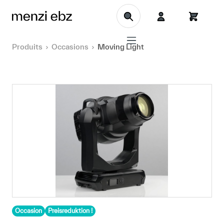
Aller au contenu principal
Produits
Occasions
Moving Light
Occasion
Preisreduktion !