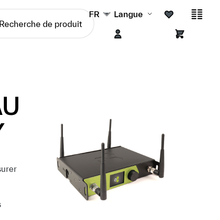
FR
Langue
AU
Y
surer
s