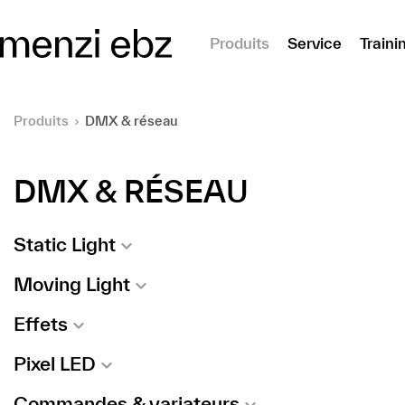
er au contenu principal
Produits
Service
Traini
Produits
DMX & réseau
DMX & RÉSEAU
Static Light
Moving Light
Effets
Pixel LED
Commandes & variateurs