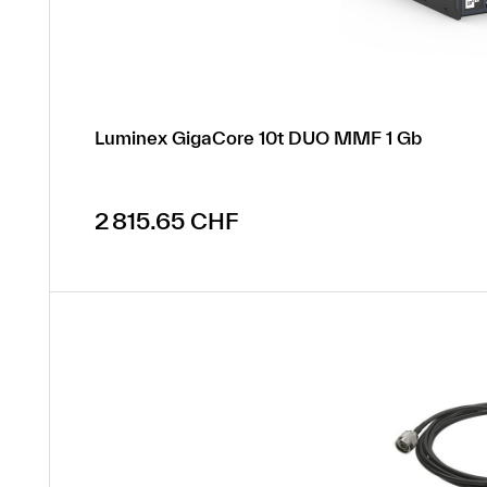
Luminex GigaCore 10t DUO MMF 1 Gb
Prix régulier :
2 815.65 CHF