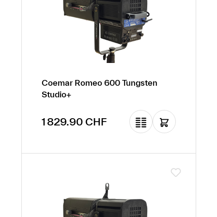
Coemar Romeo 600 Tungsten
Studio+
Prix régulier :
1 829.90 CHF