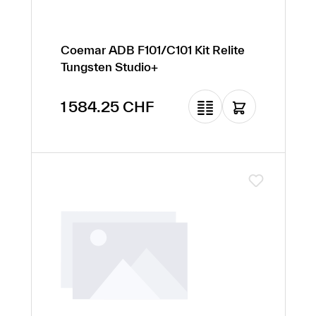
Coemar ADB F101/C101 Kit Relite
Tungsten Studio+
Prix régulier :
1 584.25 CHF