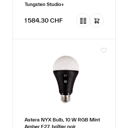
Tungsten Studio+
Prix régulier :
1 584.30 CHF
Astera NYX Bulb, 10 W RGB Mint
Amber E27, boîtier noir