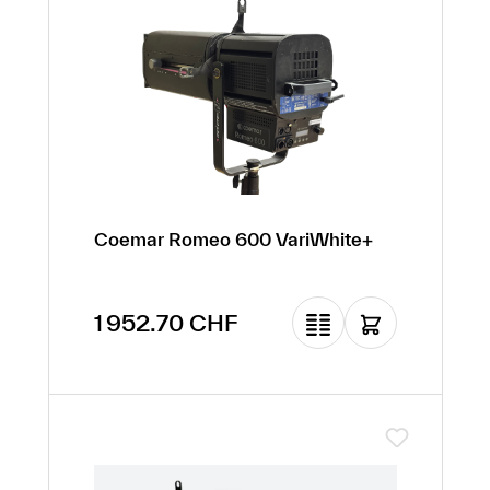
Coemar Romeo 600 VariWhite+
Prix régulier :
1 952.70 CHF