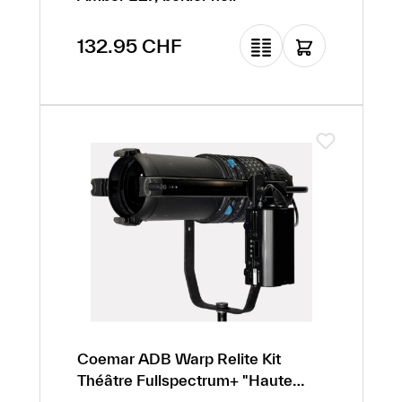
Prix régulier :
132.95 CHF
Coemar ADB Warp Relite Kit
Théâtre Fullspectrum+ "Haute
puissance