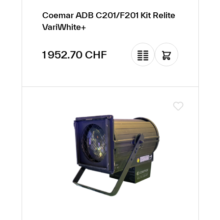
Coemar ADB C201/F201 Kit Relite
VariWhite+
Prix régulier :
1 952.70 CHF