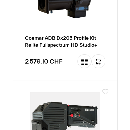
Coemar ADB Dx205 Profile Kit
Relite Fullspectrum HD Studio+
Prix régulier :
2 579.10 CHF