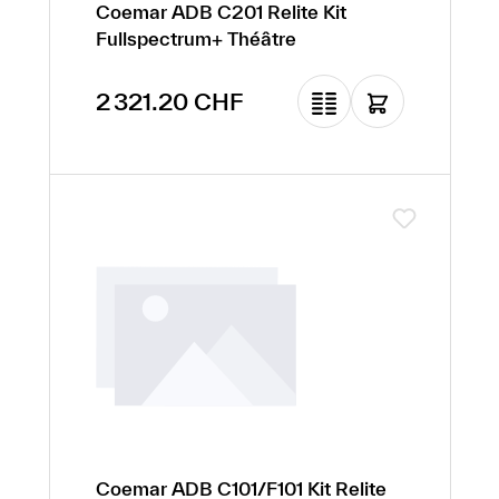
Coemar ADB C201 Relite Kit
Fullspectrum+ Théâtre
Prix régulier :
2 321.20 CHF
Coemar ADB C101/F101 Kit Relite