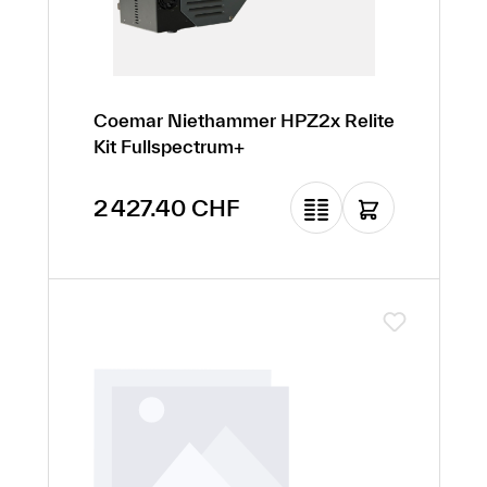
Coemar Niethammer HPZ2x Relite
Kit Fullspectrum+
Prix régulier :
2 427.40 CHF