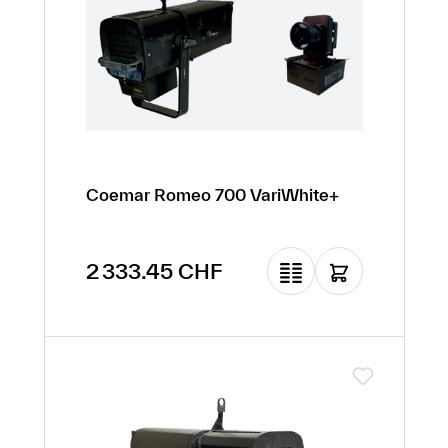
Coemar Romeo 700 VariWhite+
Prix régulier :
2 333.45 CHF