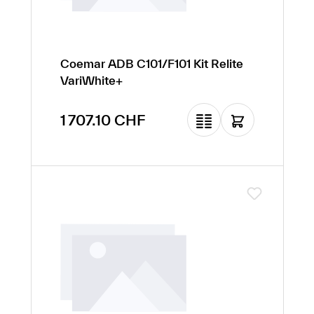
Coemar ADB C101/F101 Kit Relite
VariWhite+
Prix régulier :
1 707.10 CHF