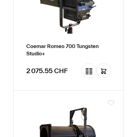
Coemar Romeo 700 Tungsten
Studio+
Prix régulier :
2 075.55 CHF