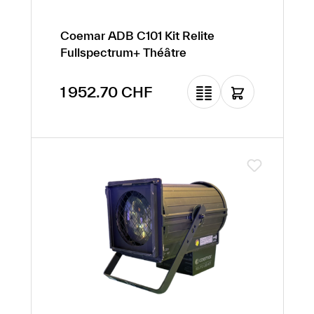
Coemar ADB C101 Kit Relite
Fullspectrum+ Théâtre
Prix régulier :
1 952.70 CHF