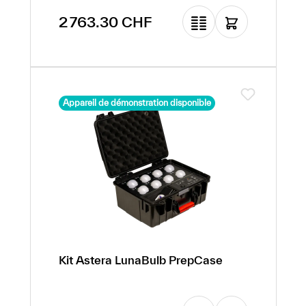
Prix régulier :
2 763.30 CHF
Appareil de démonstration disponible
Kit Astera LunaBulb PrepCase