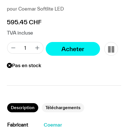
pour Coemar Softlite LED
Prix régulier :
595.45 CHF
TVA incluse
Acheter
Pas en stock
Description
Téléchargements
Fabricant
Coemar