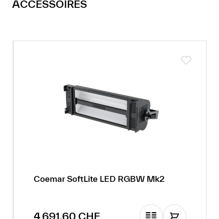
ACCESSOIRES
Coemar SoftLite LED RGBW Mk2
Prix régulier :
4 691.60 CHF