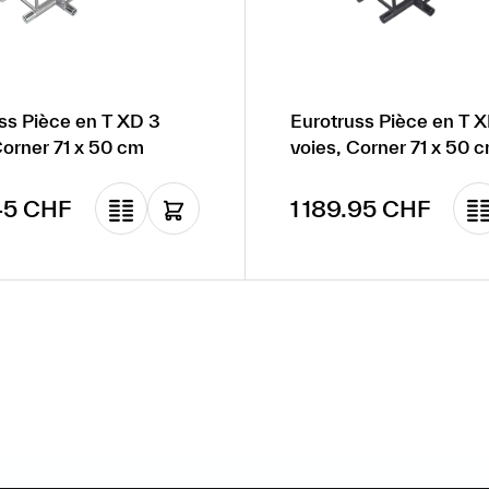
ss Pièce en T XD 3
Eurotruss Pièce en T 
Corner 71 x 50 cm
voies, Corner 71 x 50 c
gulier :
Prix régulier :
.45 CHF
1 189.95 CHF