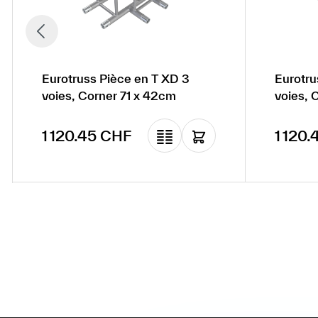
Eurotruss Pièce en T XD 3
Eurotru
voies, Corner 71 x 42cm
voies, 
Prix régulier :
Prix ré
1 120.45 CHF
1 120