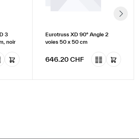
XD 3
Eurotruss XD 90° Angle 2
m, noir
voies 50 x 50 cm
Prix régulier :
646.20 CHF