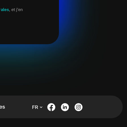
rales
, et j'en
es
FR