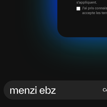
s'appliquent.
J'ai pris conna
accepte les te
C