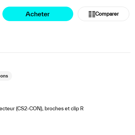
Acheter
Comparer
ions
ecteur (CS2-CON), broches et clip R