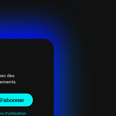
vec des
énements.
S'abonner
ns d'utilisation