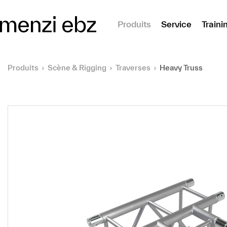
er au contenu principal
Produits
Service
Traini
Produits
Scène & Rigging
Traverses
Heavy Truss