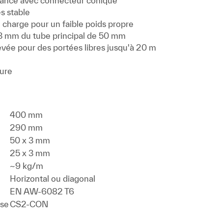
rance avec connecteur conique
s stable
 charge pour un faible poids propre
 3 mm du tube principal de 50 mm
vée pour des portées libres jusqu'à 20 m
sure
400 mm
290 mm
50 x 3 mm
25 x 3 mm
~9 kg/m
Horizontal ou diagonal
EN AW-6082 T6
rse
CS2-CON