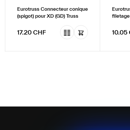
Eurotruss Connecteur conique
Eurotru
(spigot) pour XD (GD) Truss
filetag
(GD) Tr
Prix régulier :
Prix ré
17.20 CHF
10.05