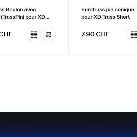
ss Boulon avec
Eurotruss pin conique 
e (TrussPin) pour XD
pour XD Truss Short
uss
gulier :
Prix régulier :
 CHF
7.90 CHF