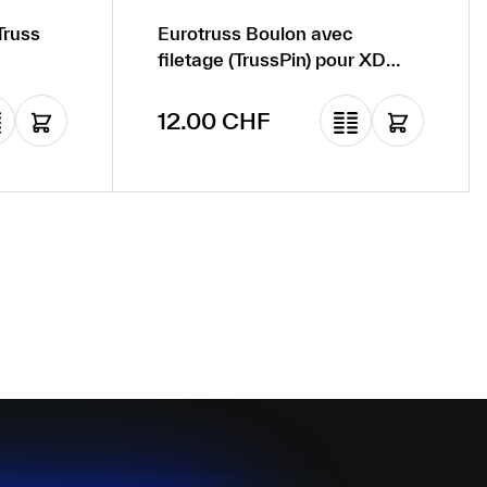
Truss
Eurotruss Boulon avec
filetage (TrussPin) pour XD
(GD) Truss Short
Prix régulier :
12.00 CHF