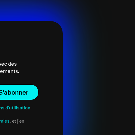
vec des
énements.
S'abonner
ns d'utilisation
rales
, et j'en