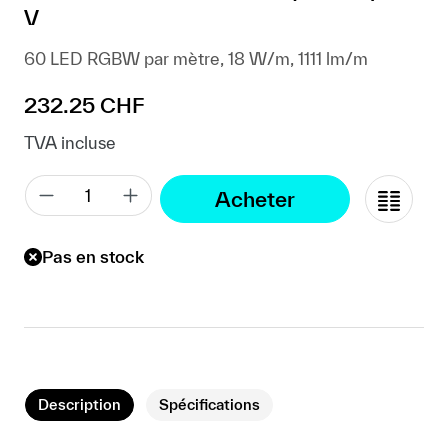
V
60 LED RGBW par mètre, 18 W/m, 1111 lm/m
Prix régulier :
232.25 CHF
TVA incluse
Acheter
Pas en stock
Description
Spécifications