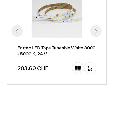
Enttec LED Tape Tuneable White 3000
- 5000 K, 24 V
Prix régulier :
203.60 CHF