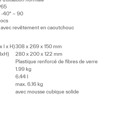
P65
 -40° ~ 90
hocs
avec revêtement en caoutchouc
 l x H)
308 x 269 x 150 mm
lxH)
280 x 200 x 122 mm
Plastique renforcé de fibres de verre
1.99 kg
6.44 l
max. 6.16 kg
avec mousse cubique solide