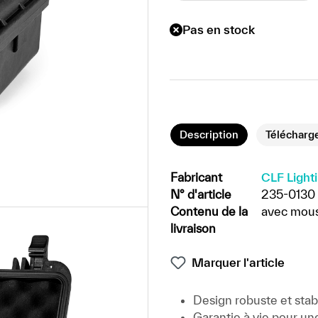
Pas en stock
Description
Télécharg
Fabricant
CLF Light
N° d'article
235-0130
Contenu de la
avec mous
livraison
Marquer l'article
Design robuste et stab
Garantie à vie pour une