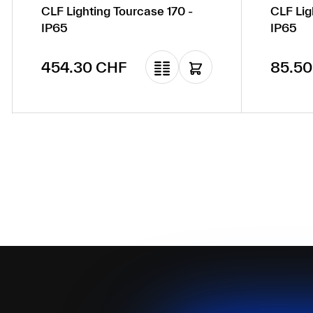
CLF Lighting Tourcase 170 -
CLF Lig
IP65
IP65
Prix régulier :
Prix ré
454.30 CHF
85.50