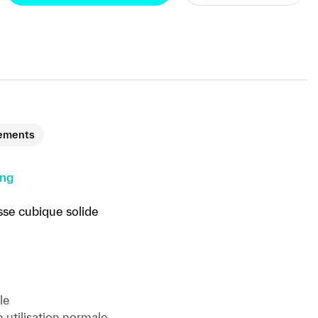
ements
ing
se cubique solide
le
 utilisation normale