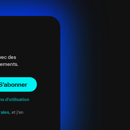
vec des
énements.
S'abonner
ns d'utilisation
rales
, et j'en