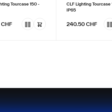
hting Tourcase 150 -
CLF Lighting Tourcase 
IP65
gulier :
Prix régulier :
 CHF
240.50 CHF