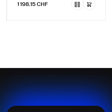
Prix régulier :
1 198.15 CHF