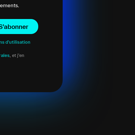
énements.
S'abonner
ns d'utilisation
rales
, et j'en