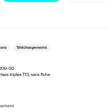
ions
Téléchargements
009-00
ises triples T13, sans fiche
ipement