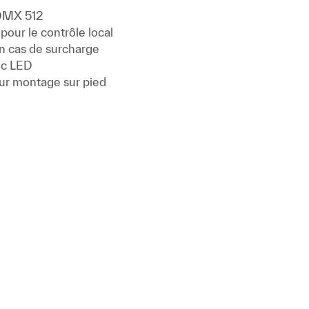
DMX 512
pour le contrôle local
en cas de surcharge
ec LED
our montage sur pied