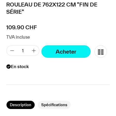
ROULEAU DE 762X122 CM *FIN DE
SÉRIE*
Prix régulier :
109.90 CHF
TVA incluse
Acheter
En stock
Description
Spécifications