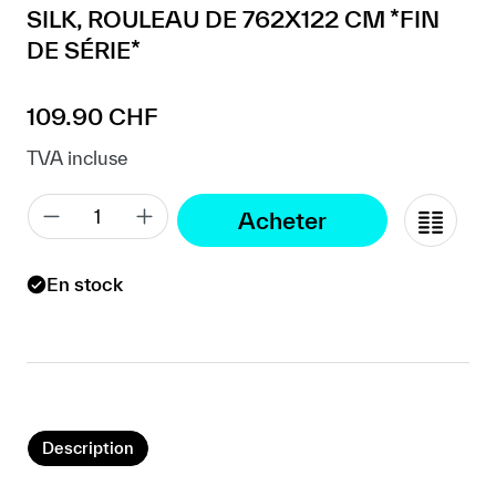
SILK, ROULEAU DE 762X122 CM *FIN
DE SÉRIE*
Prix régulier :
109.90 CHF
TVA incluse
Acheter
En stock
Description