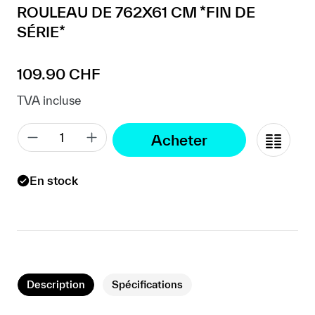
ROULEAU DE 762X61 CM *FIN DE
SÉRIE*
Prix régulier :
109.90 CHF
TVA incluse
Acheter
En stock
Description
Spécifications