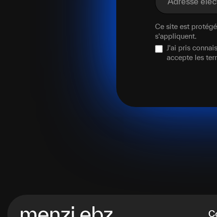
Adresse éle
Ce site est proté
s'appliquent.
J'ai pris conna
accepte les te
C