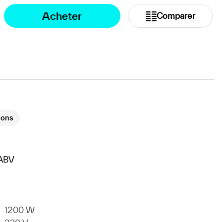
Acheter
Comparer
ions
ABV
1200 W