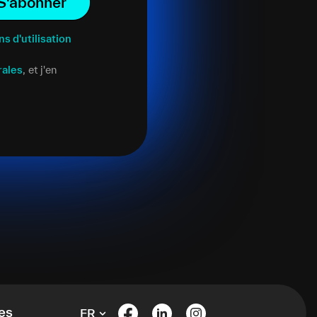
S'abonner
ns d'utilisation
rales
, et j'en
es
FR