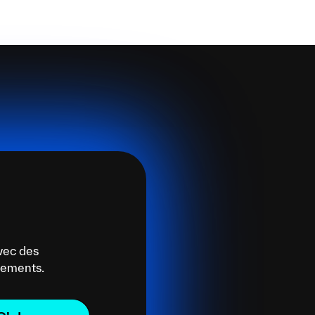
vec des
énements.