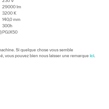
230 V
29000 lm
3200 K
140,0 mm
300h
)
PGJX50
 machine. Si quelque chose vous semble
é, vous pouvez bien nous laisser une remarque
ici
.