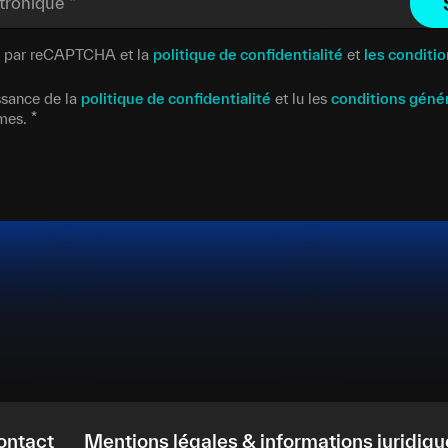
ctronique
*
gé par reCAPTCHA et la
politique de confidentialité
et
les conditio
issance de la
politique de confidentialité
et lu les
conditions géné
rmes.
*
ontact
Mentions légales & informations juridiqu