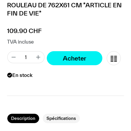
ROULEAU DE 762X61 CM *ARTICLE EN
FIN DE VIE*
Prix régulier :
109.90 CHF
TVA incluse
Acheter
En stock
Description
Spécifications