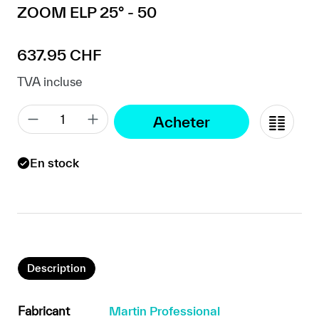
ZOOM ELP 25° - 50
Prix régulier :
637.95 CHF
TVA incluse
Acheter
En stock
Description
Fabricant
Martin Professional