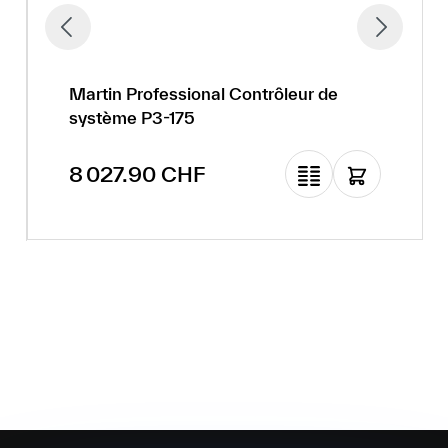
Martin Professional Contrôleur de
système P3-175
Prix régulier :
8 027.90 CHF