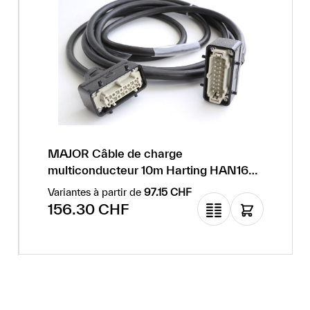
MAJOR Câble de charge
multiconducteur 10m Harting HAN16E,
13x2,5 mm², noir
Variantes à partir de
97.15 CHF
Prix régulier :
156.30 CHF