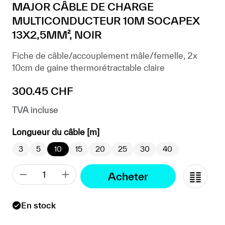
MAJOR CÂBLE DE CHARGE
MULTICONDUCTEUR 10M SOCAPEX
13X2,5MM², NOIR
Fiche de câble/accouplement mâle/femelle, 2x
10cm de gaine thermorétractable claire
Prix régulier :
300.45 CHF
TVA incluse
sélectionner
Longueur du câble [m]
3
5
10
15
20
25
30
40
Acheter
En stock