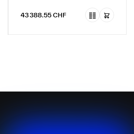
Prix régulier :
43 388.55 CHF