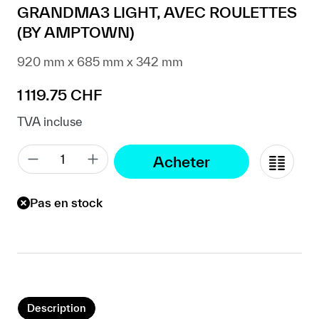
GRANDMA3 LIGHT, AVEC ROULETTES
(BY AMPTOWN)
920 mm x 685 mm x 342 mm
Prix régulier :
1 119.75 CHF
TVA incluse
Acheter
Pas en stock
Description