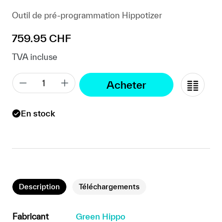
Outil de pré-programmation Hippotizer
Prix régulier :
759.95 CHF
TVA incluse
Acheter
En stock
Description
Téléchargements
Fabricant
Green Hippo