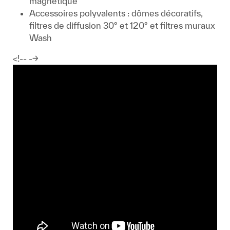
magnétique
Accessoires polyvalents : dômes décoratifs,
filtres de diffusion 30° et 120° et filtres muraux
Wash
<!-- -->