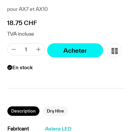
pour AX7 et AX10
Prix régulier :
18.75 CHF
TVA incluse
Acheter
En stock
Description
Dry Hire
Fabricant
Astera LED