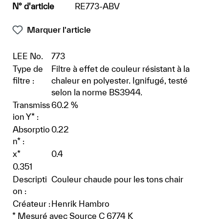
N° d'article
RE773-ABV
Marquer l'article
LEE No.
773
Type de
Filtre à effet de couleur résistant à la
filtre :
chaleur en polyester. Ignifugé, testé
selon la norme BS3944.
Transmiss
60.2 %
ion Y* :
Absorptio
0.22
n* :
x*
0.4
0.351
Descripti
Couleur chaude pour les tons chair
on :
Créateur :
Henrik Hambro
* Mesuré avec Source C 6774 K