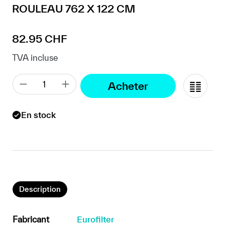
ROULEAU 762 X 122 CM
Prix régulier :
82.95 CHF
TVA incluse
Acheter
En stock
Description
Fabricant
Eurofilter