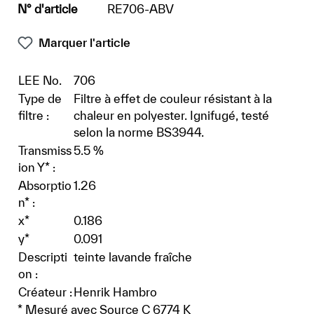
N° d'article
RE706-ABV
Marquer l'article
LEE No.
706
Type de
Filtre à effet de couleur résistant à la
filtre :
chaleur en polyester. Ignifugé, testé
selon la norme BS3944.
Transmiss
5.5 %
ion Y* :
Absorptio
1.26
n* :
x*
0.186
y*
0.091
Descripti
teinte lavande fraîche
on :
Créateur :
Henrik Hambro
* Mesuré avec Source C 6774 K