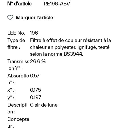
N° d'article
RE196-ABV
Marquer l'article
LEE No.
196
Type de
Filtre à effet de couleur résistant à la
filtre :
chaleur en polyester. Ignifugé, testé
selon la norme BS3944.
Transmiss
26.6 %
ion Y* :
Absorptio
0.57
n* :
x* :
0.175
y* :
0.197
Descripti
Clair de lune
on :
Concepte
ur :