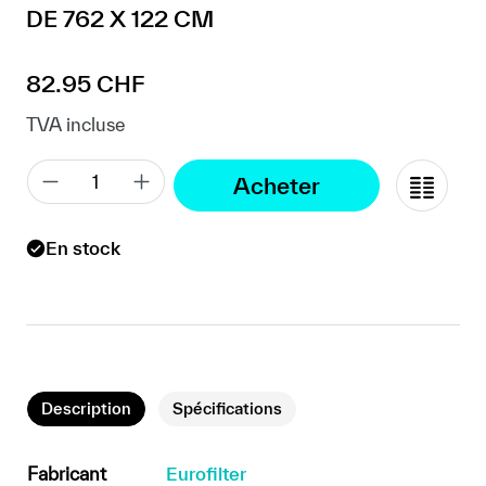
DE 762 X 122 CM
Prix régulier :
82.95 CHF
TVA incluse
Acheter
En stock
Description
Spécifications
Fabricant
Eurofilter