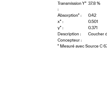
Transmission Y*
37.8 %
:
Absorption* :
0.42
x* :
0.501
y* :
0.371
Description :
Coucher de
Concepteur :
* Mesuré avec Source C 6