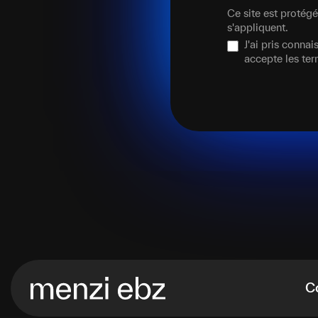
Ce site est proté
s'appliquent.
J'ai pris conna
accepte les te
C