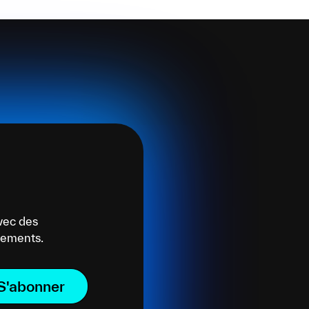
vec des
énements.
S'abonner