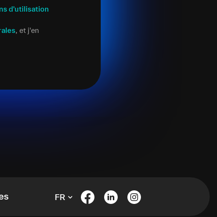
ns d'utilisation
rales
, et j'en
es
FR