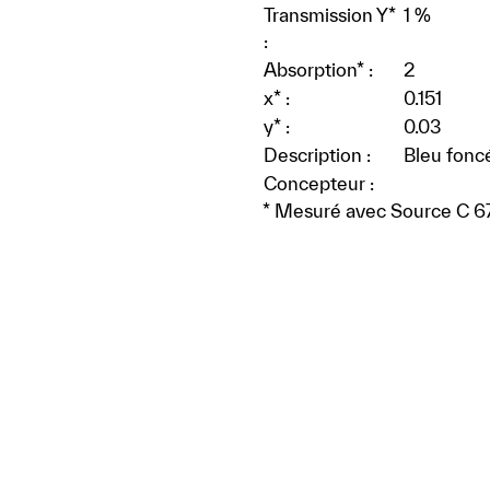
Transmission Y*
1 %
:
Absorption* :
2
x* :
0.151
y* :
0.03
Description :
Bleu foncé
Concepteur :
* Mesuré avec Source C 6