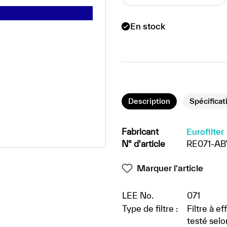
En stock
Description
Spécificat
Fabricant
Eurofilter
N° d'article
RE071-AB
Marquer l'article
LEE No.
071
Type de filtre :
Filtre à e
testé sel