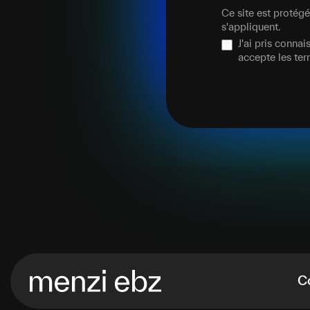
Ce site est proté
s'appliquent.
J'ai pris conna
accepte les te
C