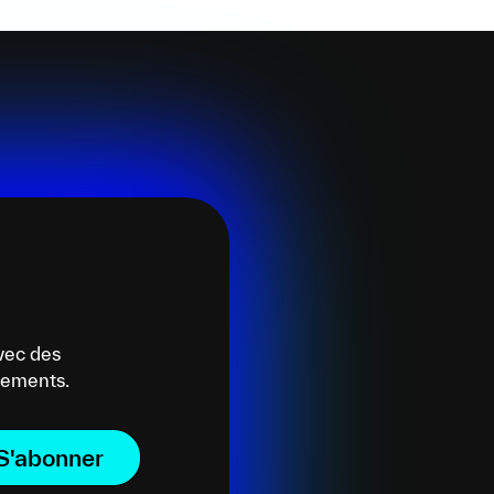
vec des
énements.
S'abonner