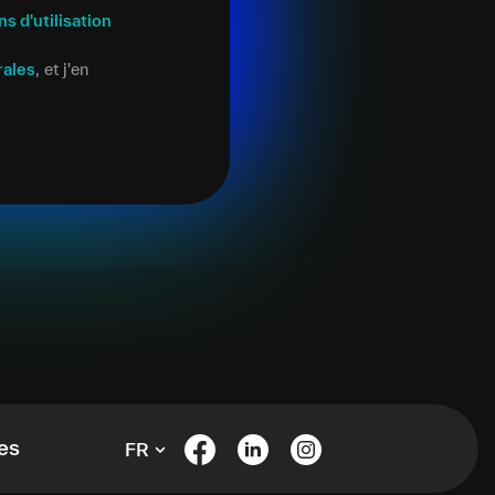
ns d'utilisation
rales
, et j'en
es
FR