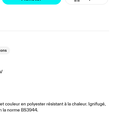
ions
V
ffet couleur en polyester résistant à la chaleur. Ignifugé,
on la norme BS3944.