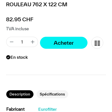
ROULEAU 762 X 122 CM
Prix régulier :
82.95 CHF
TVA incluse
Acheter
En stock
Description
Spécifications
Fabricant
Eurofilter