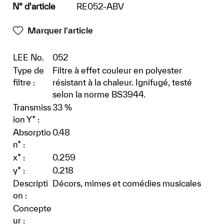
N° d'article
RE052-ABV
Marquer l'article
LEE No.
052
Type de
Filtre à effet couleur en polyester
filtre :
résistant à la chaleur. Ignifugé, testé
selon la norme BS3944.
Transmiss
33 %
ion Y* :
Absorptio
0.48
n* :
x* :
0.259
y* :
0.218
Descripti
Décors, mimes et comédies musicales
on :
Concepte
ur :