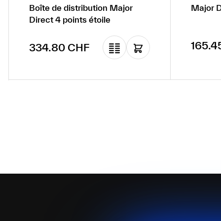
Boîte de distribution Major
Major D
Direct 4 points étoile
Prix ré
165.4
Prix régulier :
334.80 CHF