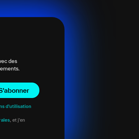
vec des
énements.
S'abonner
ns d'utilisation
rales
, et j'en