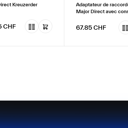
irect Kreuzerder
Adaptateur de raccor
Major Direct avec con
HAN GND et douille M1
gulier :
5 CHF
Prix régulier :
67.85 CHF