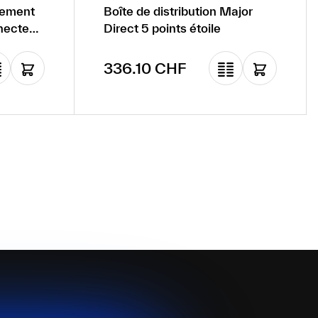
dement
Boîte de distribution Major
necteur
Direct 5 points étoile
0, 1 m
Prix régulier :
336.10 CHF