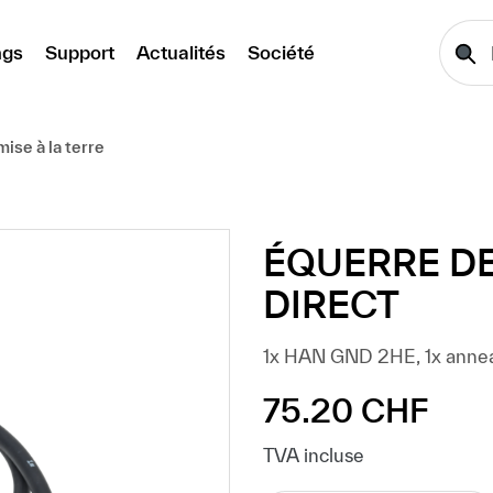
ngs
Support
Actualités
Société
ise à la terre
ÉQUERRE D
DIRECT
1x HAN GND 2HE, 1x annea
75.20 CHF
Prix régulier :
TVA incluse