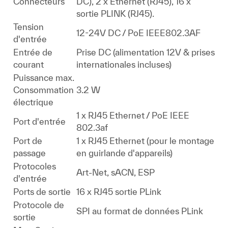
Connecteurs
DC), 2 x Ethernet (RJ45), 16 x
sortie PLINK (RJ45).
Tension
12-24V DC / PoE IEEE802.3AF
d'entrée
Entrée de
Prise DC (alimentation 12V & prises
courant
internationales incluses)
Puissance max.
Consommation
3.2 W
électrique
1 x RJ45 Ethernet / PoE IEEE
Port d'entrée
802.3af
Port de
1 x RJ45 Ethernet (pour le montage
passage
en guirlande d'appareils)
Protocoles
Art-Net, sACN, ESP
d'entrée
Ports de sortie
16 x RJ45 sortie PLink
Protocole de
SPI au format de données PLink
sortie