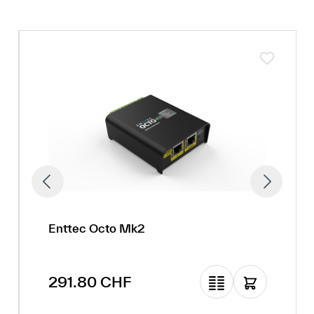
Enttec Octo Mk2
Prix régulier :
291.80 CHF