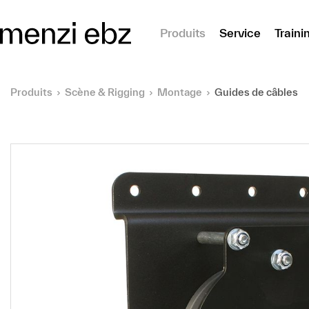
er au contenu principal
Produits
Service
Traini
Produits
Scène & Rigging
Montage
Guides de câbles