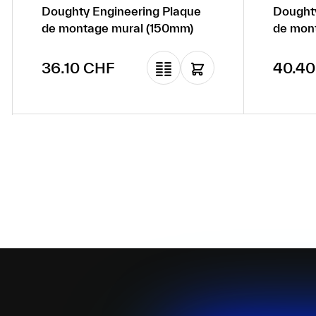
Doughty Engineering Plaque
Doughty
de montage mural (150mm)
de mon
Prix régulier :
Prix ré
36.10 CHF
40.40