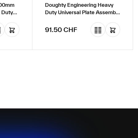
 100mm
Doughty Engineering Heavy
 Duty
Duty Universal Plate Assembly
- Simple
Prix régulier :
91.50 CHF