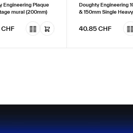
 Engineering Plaque
Doughty Engineering
tage mural (200mm)
& 150mm Single Heavy
Pulley Awning
gulier :
Prix régulier :
 CHF
40.85 CHF