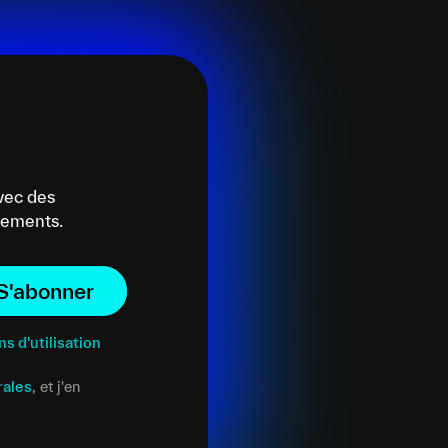
vec des
énements.
S'abonner
ns d'utilisation
rales
, et j'en