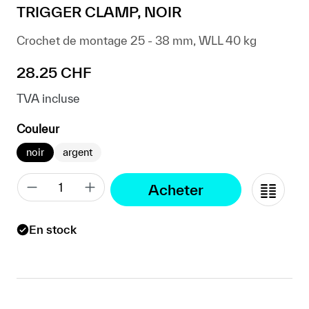
TRIGGER CLAMP, NOIR
Crochet de montage 25 - 38 mm, WLL 40 kg
Prix régulier :
28.25 CHF
TVA incluse
sélectionner
Couleur
noir
argent
Acheter
En stock