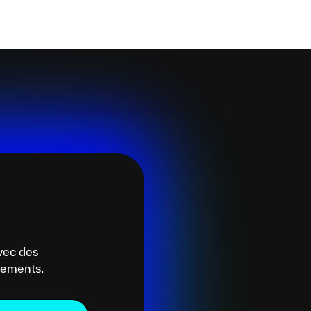
vec des
énements.