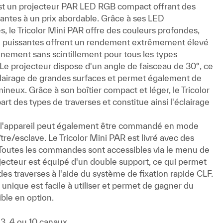
est un projecteur PAR LED RGB compact offrant des
ntes à un prix abordable. Grâce à ses LED
, le Tricolor Mini PAR offre des couleurs profondes,
ED puissantes offrent un rendement extrêmement élevé
nnement sans scintillement pour tous les types
 Le projecteur dispose d'un angle de faisceau de 30°, ce
'éclairage de grandes surfaces et permet également de
umineux. Grâce à son boîtier compact et léger, le Tricolor
art des types de traverses et constitue ainsi l'éclairage
l'appareil peut également être commandé en mode
/esclave. Le Tricolor Mini PAR est livré avec des
outes les commandes sont accessibles via le menu de
ojecteur est équipé d'un double support, ce qui permet
des traverses à l'aide du système de fixation rapide CLF.
nique est facile à utiliser et permet de gagner du
ible en option.
3, 4 ou 10 canaux