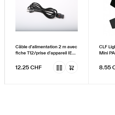
Câble d'alimentation 2 m avec
CLF Ligh
fiche T12/prise d'appareil IEC
Mini PA
C13 avec verrouillage
Prix régulier :
Prix ré
12.25 CHF
8.55 