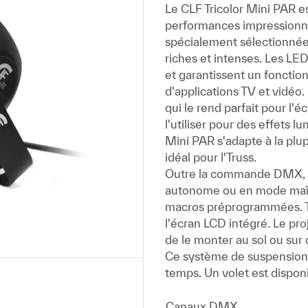
Le CLF Tricolor Mini PAR 
performances impressionna
spécialement sélectionnées
riches et intenses. Les L
et garantissent un fonctio
d'applications TV et vidéo.
qui le rend parfait pour l
l'utiliser pour des effets l
Mini PAR s'adapte à la plup
idéal pour l'Truss.
Outre la commande DMX, 
autonome ou en mode maître
macros préprogrammées. T
l'écran LCD intégré. Le pr
de le monter au sol ou sur 
Ce système de suspension u
temps. Un volet est dispon
Canaux DMX