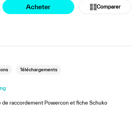
Acheter
Comparer
ions
Téléchargements
ing
e de raccordement Powercon et fiche Schuko