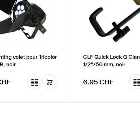
ting volet pour Tricolor
CLF Quick Lock G Clam
R, noir
1/2"/50 mm, noir
gulier :
Prix régulier :
CHF
6.95 CHF