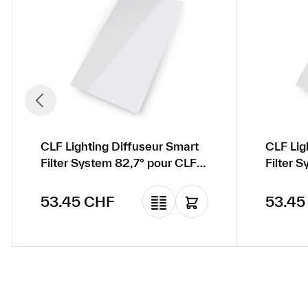
CLF Lighting Diffuseur Smart
CLF Lig
Filter System 82,7° pour CLF
Filter 
Ares
Ares
Prix régulier :
Prix ré
53.45 CHF
53.45