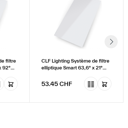
e filtre
CLF Lighting Système de filtre
x 92°
elliptique Smart 63,6° x 21°
pour CLF Ares
Prix régulier :
53.45 CHF