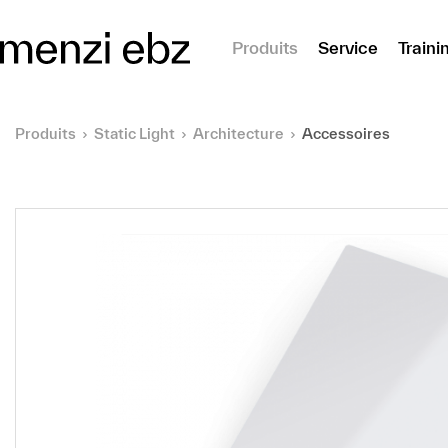
er au contenu principal
Produits
Service
Traini
Produits
Static Light
Architecture
Accessoires