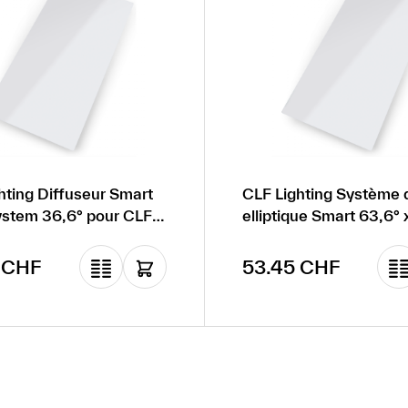
hting Diffuseur Smart
CLF Lighting Système d
System 36,6° pour CLF
elliptique Smart 63,6° 
pour CLF Ares
gulier :
Prix régulier :
 CHF
53.45 CHF