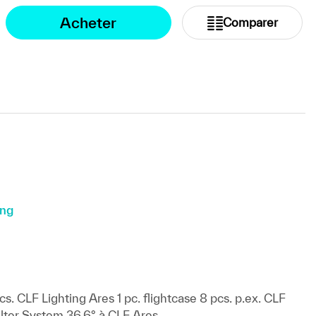
Acheter
Comparer
ing
 CLF Lighting Ares 1 pc. flightcase 8 pcs. p.ex. CLF
ilter System 36,6° à CLF Ares