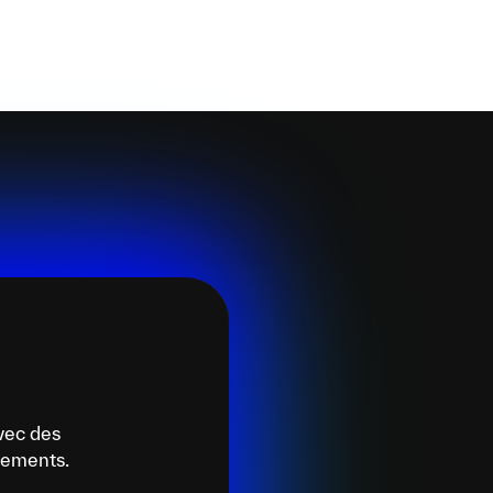
vec des
énements.