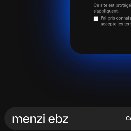
Ce site est proté
s'appliquent.
J'ai pris conna
accepte les te
C