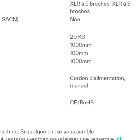
XLR à 5 broches, XLR à 3
broches
t, SACN)
Non
29 KG
1000mm
100mm
1000mm
Cordon d'alimentation,
manuel
CE/RoHS
 machine. Si quelque chose vous semble
é, vous pouvez bien nous laisser une remarque
ici
.