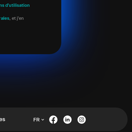
ns d'utilisation
rales
, et j'en
es
FR