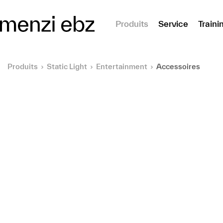
er au contenu principal
Produits
Service
Traini
Produits
Static Light
Entertainment
Accessoires