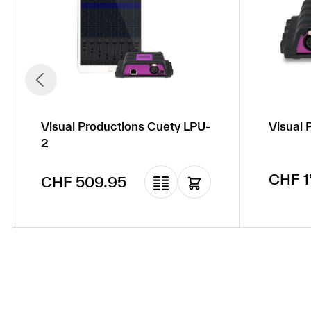
Visual Productions Cuety LPU-
Visual 
2
Regulä
CHF 1
Regulärer Preis:
CHF 509.95