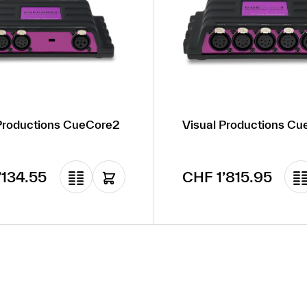
Productions CueCore2
Visual Productions C
rer Preis:
Regulärer Preis:
’134.55
CHF 1’815.95