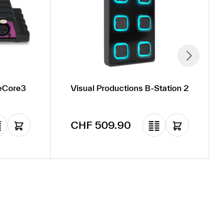
ueCore3
Visual Productions B-Station 2
Regulärer Preis:
CHF 509.90