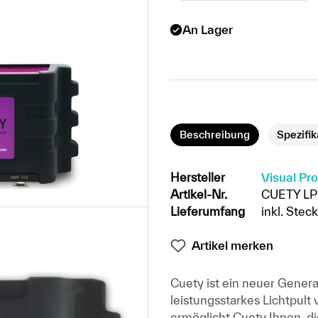
An Lager
Beschreibung
Spezifi
Hersteller
Visual Pr
Artikel-Nr.
CUETY LP
Lieferumfang
inkl. Ste
Artikel merken
Cuety ist ein neuer Genera
leistungsstarkes Lichtpult
ermöglicht Cuety Ihnen, di