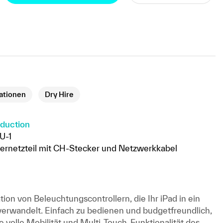
kationen
Dry Hire
oduction
U-1
ckernetzteil mit CH-Stecker und Netzwerkkabel
tion von Beleuchtungscontrollern, die Ihr iPad in ein
 verwandelt. Einfach zu bedienen und budgetfreundlich,
e volle Mobilität und Multi-Touch-Funktionalität des