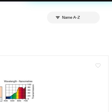
und erneut wurde
deutlich, wie viel
Potenzial in der
Name A-Z
Westschweiz
steckt.