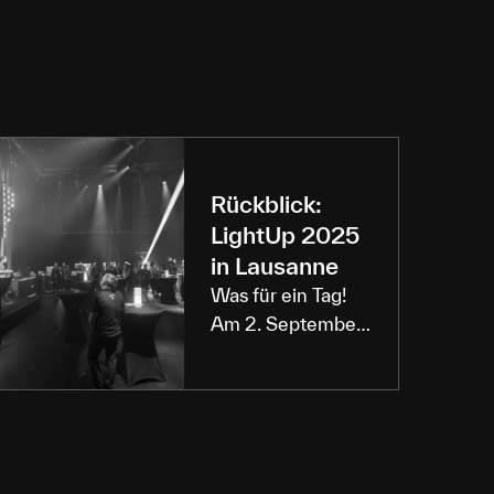
Rückblick:
LightUp 2025
in Lausanne
Was für ein Tag!
Am 2. September
fand unsere
zweite Ausgabe
des LightUp im
Théâtre Vidy in
Lausanne statt –