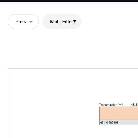
wetterfester und
smarter. Wir
waren für dich vor
Preis
Mehr Filter
Ort und haben die
spannendsten
Neuheiten
unserer Partner
unter die Lupe
genommen.