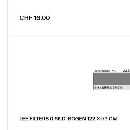
Regulärer Preis:
CHF 16.00
LEE FILTERS 0.6ND, BOGEN 122 X 53 CM