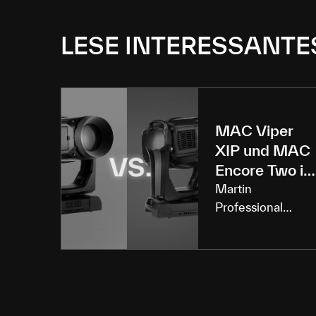
LESE INTERESSANTE
MAC Viper
XIP und MAC
Encore Two i
Vergleich
Martin
Professional
erweitert deinen
Einsatzbereich mi
zwei äusserlich
sehr ähnlichen
und innerlich sehr