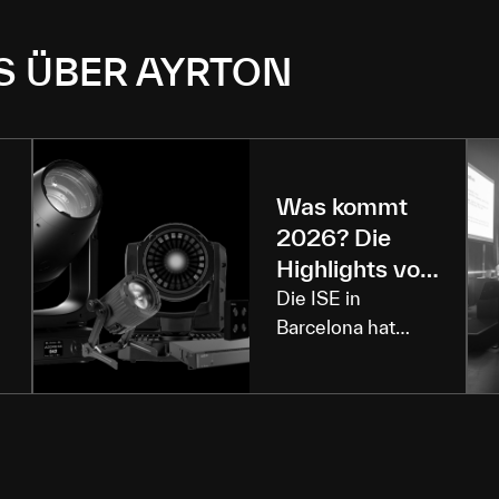
S ÜBER AYRTON
Was kommt
2026? Die
m
Highlights von
Astera, Martin
Die ISE in
Barcelona hat
& Co
auch 2026 wieder
t
gezeigt, wohin die
Reise in der
Veranstaltungstechnik
geht: Alles wird