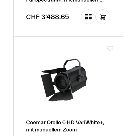
Zoom
Regulärer Preis:
CHF 3’488.65
Coemar Otello 6 HD VariWhite+,
mit manuellem Zoom