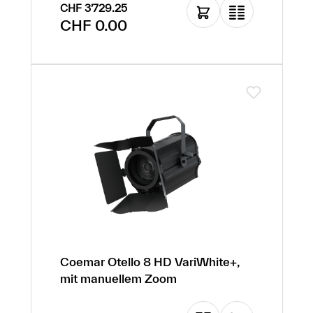
CHF 3’729.25
Regulärer Preis:
CHF 0.00
Coemar Otello 8 HD VariWhite+,
mit manuellem Zoom