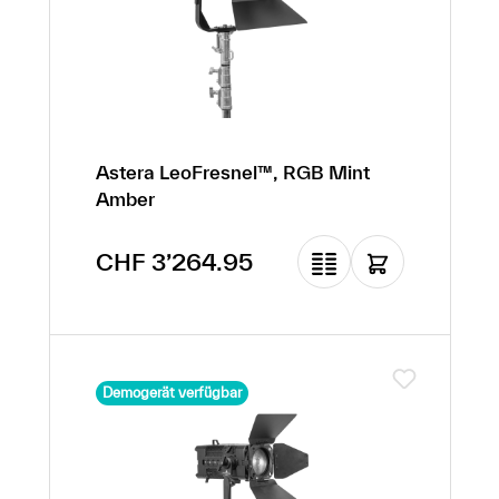
Astera LeoFresnel™, RGB Mint
Amber
Regulärer Preis:
CHF 3’264.95
Demogerät verfügbar