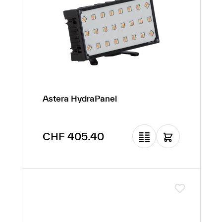
Astera HydraPanel
Regulärer Preis:
CHF 405.40