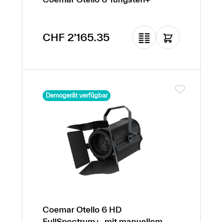
Regulärer Preis:
CHF 2’165.35
Demogerät verfügbar
Coemar Otello 6 HD
FullSpectrum+, mit manuellem