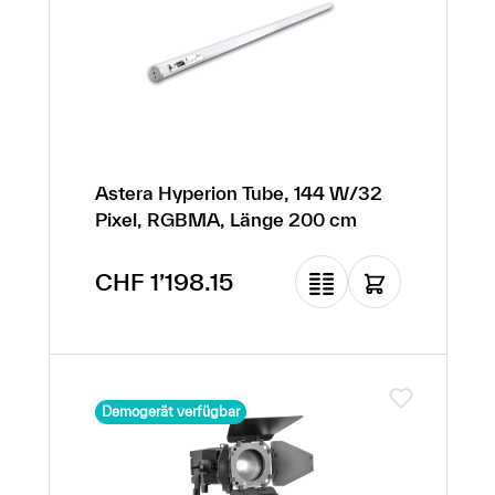
Astera Hyperion Tube, 144 W/32
Pixel, RGBMA, Länge 200 cm
Regulärer Preis:
CHF 1’198.15
Demogerät verfügbar