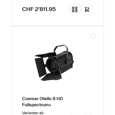
Regulärer Preis:
CHF 2’811.95
Coemar Otello 8 HD
Fullspectrum+
Varianten ab