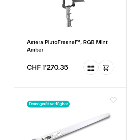
Astera PlutoFresnel™, RGB Mint
Amber
Regulärer Preis:
CHF 1’270.35
Demogerät verfügbar