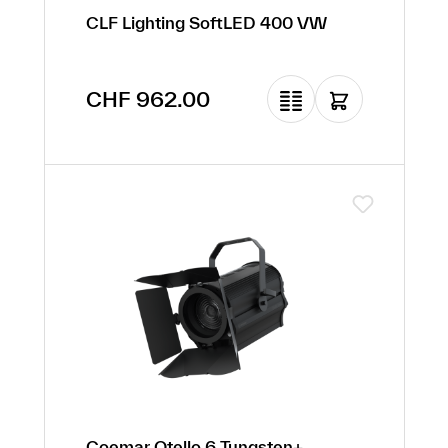
CLF Lighting SoftLED 400 VW
Regulärer Preis:
CHF 962.00
Coemar Otello 6 Tungsten+