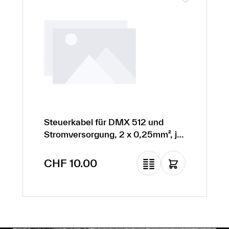
Steuerkabel für DMX 512 und
Stromversorgung, 2 x 0,25mm², je
110 Ohm und 3 x 1,5mm²
Regulärer Preis:
CHF 10.00