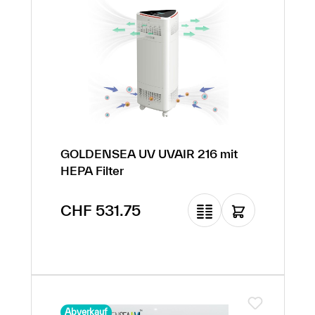
GOLDENSEA UV UVAIR 216 mit
HEPA Filter
Verkaufspreis:
CHF 531.75
Regulärer Preis:
CHF 2’126.85
(-75% Rabatt)
Abverkauf