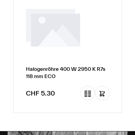
Halogenröhre 400 W 2950 K R7s
118 mm ECO
Regulärer Preis:
CHF 5.30