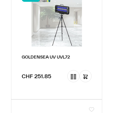
GOLDENSEA UV UVL72
Verkaufspreis:
CHF 251.85
Regulärer Preis:
CHF 503.75
(-50% Rabatt)