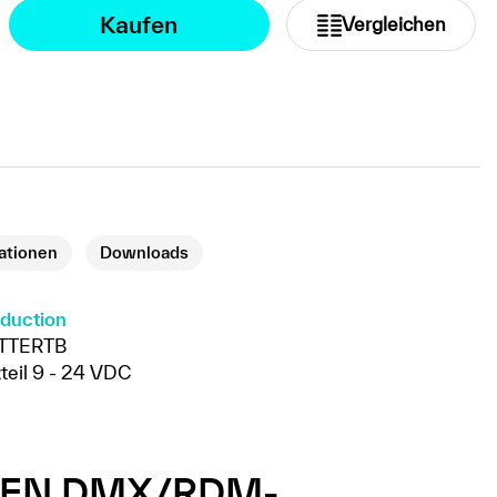
Kaufen
Vergleichen
kationen
Downloads
oduction
TTERTB
teil 9 - 24 VDC
NEN DMX/RDM-