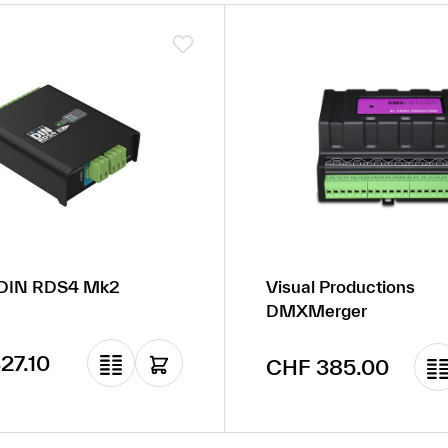
 DIN RDS4 Mk2
Visual Productions
DMXMerger
rer Preis:
27.10
Regulärer Preis:
CHF 385.00