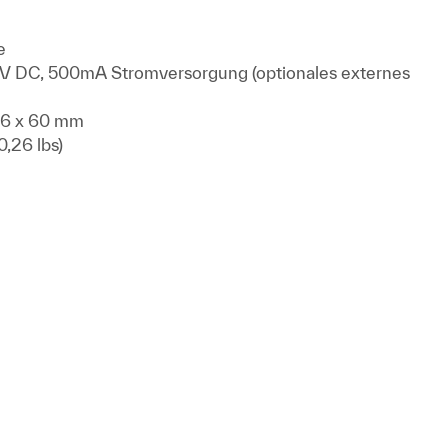
e
V DC, 500mA Stromversorgung (optionales externes
86 x 60 mm
,26 lbs)