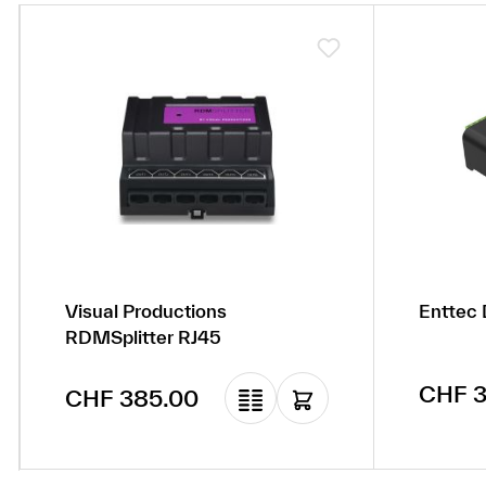
Visual Productions
Enttec
RDMSplitter RJ45
Regulä
CHF 3
Regulärer Preis:
CHF 385.00