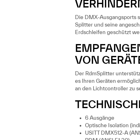
VERHINDER
Die DMX-Ausgangsports sin
Splitter und seine angesc
Erdschleifen geschützt we
EMPFANGE
VON GERÄT
Der RdmSplitter unterstüt
es Ihren Geräten ermögli
an den Lichtcontroller zu 
TECHNISCH
6 Ausgänge
Optische Isolation (indi
USITT DMX512-A (ANSI