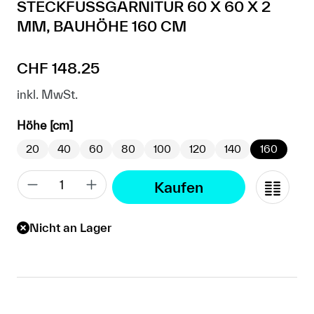
STECKFUSSGARNITUR 60 X 60 X 2
MM, BAUHÖHE 160 CM
Regulärer Preis:
CHF 148.25
inkl. MwSt.
auswählen
Höhe [cm]
20
40
60
80
100
120
140
160
Kaufen
Nicht an Lager