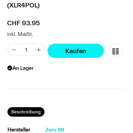
(XLR4POL)
Regulärer Preis:
CHF 93.95
inkl. MwSt.
Kaufen
An Lager
Beschreibung
Hersteller
Zero 88