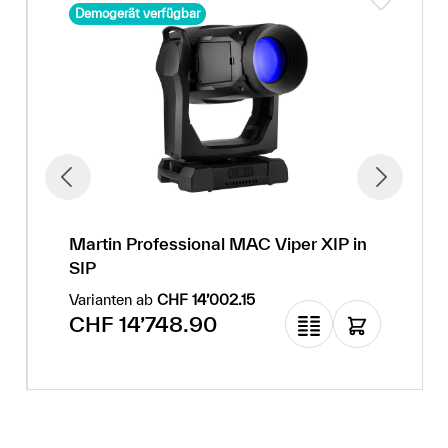
Demogerät verfügbar
Martin Professional MAC Viper XIP in
SIP
Varianten ab
CHF 14’002.15
Regulärer Preis:
CHF 14’748.90