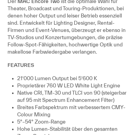
Der
MAC Encore Two
ist die optimale Wahl für
Theater, Broadcast und Touring-Produktionen, bei
denen hoher Output und leiser Betrieb essenziell
sind. Entwickelt für Lighting Designer, Rental-
Firmen und Event-Venues, überzeugt er ebenso in
TV-Studios und Konzertumgebungen, die präzise
Follow-Spot-Fähigkeiten, hochwertige Optik und
makellose Farbwiedergabe verlangen.
FEATURES
21’000 Lumen Output bei 5’600 K
Proprietärer 760 W LED White Light Engine
Native CRI, TM-30 und TLCI von 90 (steigerbar
auf 95 mit Spectrum Enhancement Filter)
Breites Farbspektrum mit verbessertem CMY-
Colour Mixing
5°–54° Zoom-Range
Hohe Lumen-Stabilität über den gesamten