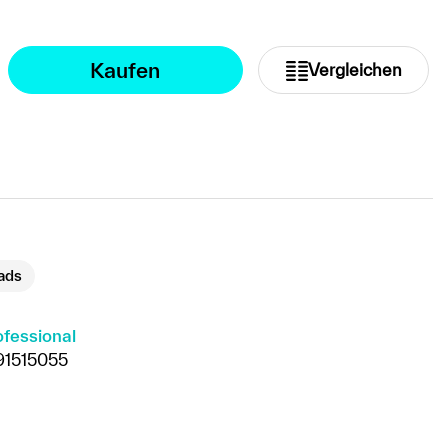
Kaufen
Vergleichen
ads
ofessional
1515055